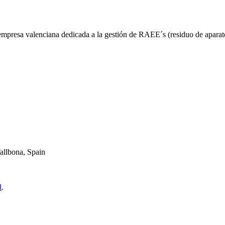
esa valenciana dedicada a la gestión de RAEE´s (residuo de aparatos 
allbona, Spain
d
.