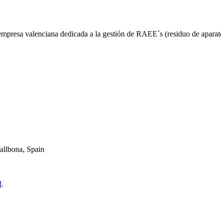
esa valenciana dedicada a la gestión de RAEE´s (residuo de aparatos 
allbona, Spain
d
.