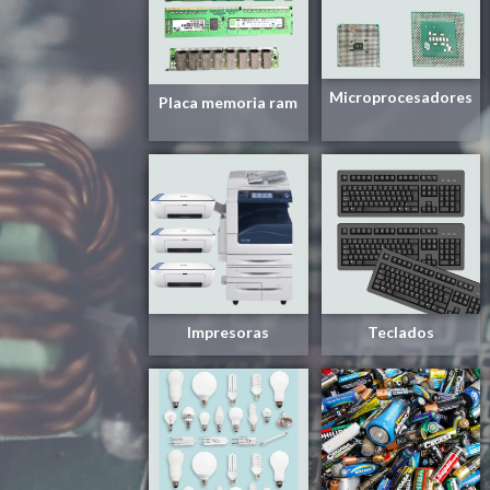
Microprocesadores
Placa memoria ram
Impresoras
Teclados