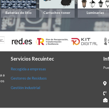
Baterías de litio
Cartuchos toner
Luminarias
Servicios Recuintec
In
Pue
Recogida a empresas
a a
Gestores de Residuos
cos
Gestión industrial